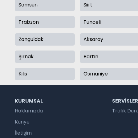
Samsun
Siirt
Trabzon
Tunceli
Zonguldak
Aksaray
Şırnak
Bartın
Kilis
Osmaniye
KURUMSAL
SERVISLE
Hakkımızda
Trafik Du
Künye
İletişim