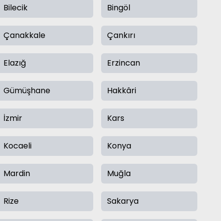
Bilecik
Bingöl
Çanakkale
Çankırı
Elazığ
Erzincan
Gümüşhane
Hakkâri
İzmir
Kars
Kocaeli
Konya
Mardin
Muğla
Rize
Sakarya