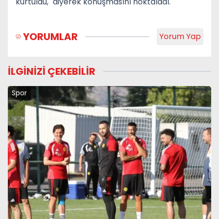
kurtuldu," diyerek konuşmasını noktaladı.
YORUMLAR
Yorum Yap
İLGİNİZİ ÇEKEBİLİR
Spor