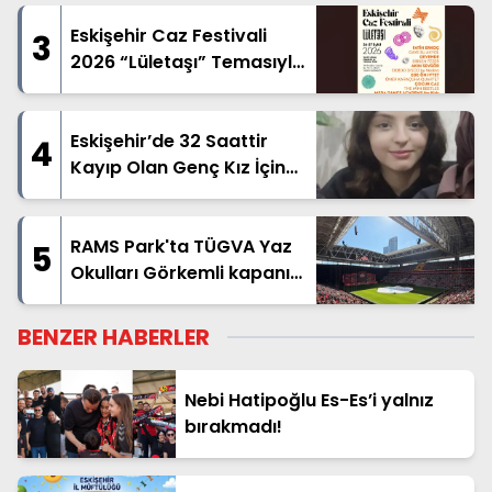
Eskişehir Caz Festivali
3
2026 “Lületaşı” Temasıyla
Geliyor
Eskişehir’de 32 Saattir
4
Kayıp Olan Genç Kız İçin
Arama Çalışması
RAMS Park'ta TÜGVA Yaz
5
Okulları Görkemli kapanış
yaptı
BENZER HABERLER
Nebi Hatipoğlu Es-Es’i yalnız
bırakmadı!