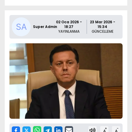
02 Oca 2026 -
23 Mar 2026 -
Super Admin
18:27
15:34
YAYINLANMA
GÜNCELLEME
+
-
A
A