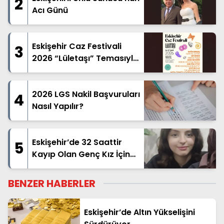
2
Acı Günü
Eskişehir Caz Festivali
3
2026 “Lületaşı” Temasıyla
Geliyor
2026 LGS Nakil Başvuruları
4
Nasıl Yapılır?
Eskişehir’de 32 Saattir
5
Kayıp Olan Genç Kız İçin
Arama Çalışması
BENZER HABERLER
Eskişehir’de Altın Yükselişini