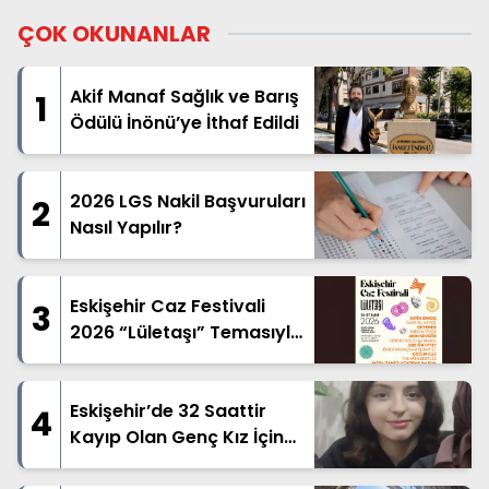
ÇOK OKUNANLAR
Akif Manaf Sağlık ve Barış
1
Ödülü İnönü’ye İthaf Edildi
2026 LGS Nakil Başvuruları
2
Nasıl Yapılır?
Eskişehir Caz Festivali
3
2026 “Lületaşı” Temasıyla
Geliyor
Eskişehir’de 32 Saattir
4
Kayıp Olan Genç Kız İçin
Arama Çalışması