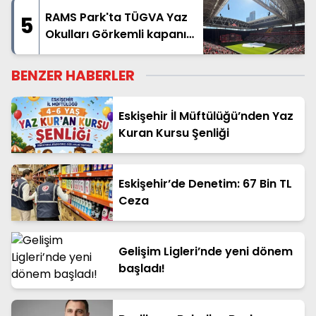
RAMS Park'ta TÜGVA Yaz
5
Okulları Görkemli kapanış
yaptı
BENZER HABERLER
Eskişehir İl Müftülüğü’nden Yaz
Kuran Kursu Şenliği
Eskişehir’de Denetim: 67 Bin TL
Ceza
Gelişim Ligleri’nde yeni dönem
başladı!