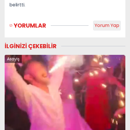
belirtti.
YORUMLAR
Yorum Yap
İLGİNİZİ ÇEKEBİLİR
Asayiş