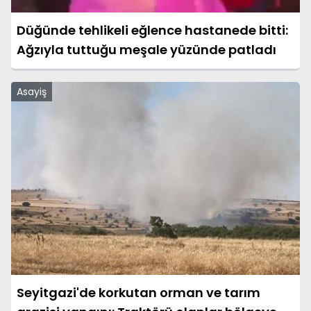
Düğünde tehlikeli eğlence hastanede bitti:
Ağzıyla tuttuğu meşale yüzünde patladı
Asayiş
Seyitgazi'de korkutan orman ve tarım