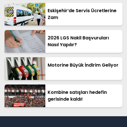
Eskişehir’de Servis Ücretlerine
Zam
2026 LGS Nakil Başvuruları
Nasıl Yapılır?
Motorine Büyük İndirim Geliyor
Kombine satışları hedefin
gerisinde kaldı!