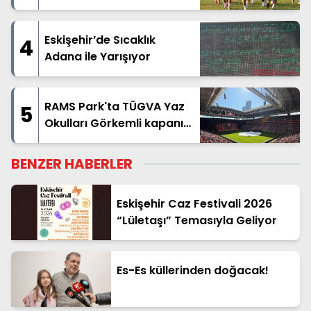
Eskişehir’de Sıcaklık
4
Adana ile Yarışıyor
RAMS Park'ta TÜGVA Yaz
5
Okulları Görkemli kapanış
yaptı
BENZER HABERLER
Eskişehir Caz Festivali 2026
“Lületaşı” Temasıyla Geliyor
Es-Es küllerinden doğacak!