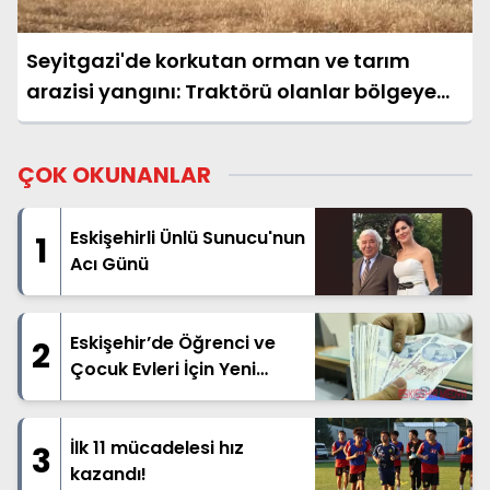
Seyitgazi'de korkutan orman ve tarım
arazisi yangını: Traktörü olanlar bölgeye
çağrıldı
ÇOK OKUNANLAR
Eskişehirli Ünlü Sunucu'nun
1
Acı Günü
Eskişehir’de Öğrenci ve
2
Çocuk Evleri İçin Yeni
Tarife Belli Oldu
İlk 11 mücadelesi hız
3
kazandı!