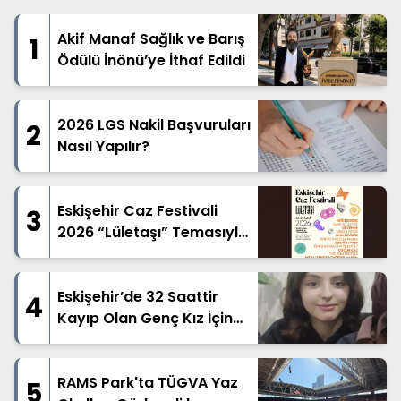
Akif Manaf Sağlık ve Barış
1
Ödülü İnönü’ye İthaf Edildi
2026 LGS Nakil Başvuruları
2
Nasıl Yapılır?
Eskişehir Caz Festivali
3
2026 “Lületaşı” Temasıyla
Geliyor
Eskişehir’de 32 Saattir
4
Kayıp Olan Genç Kız İçin
Arama Çalışması
RAMS Park'ta TÜGVA Yaz
5