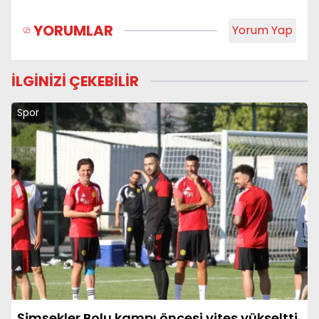
YORUMLAR
Yorum Yap
İLGİNİZİ ÇEKEBİLİR
Spor
Şimşekler Bolu kampı öncesi vites yükseltti