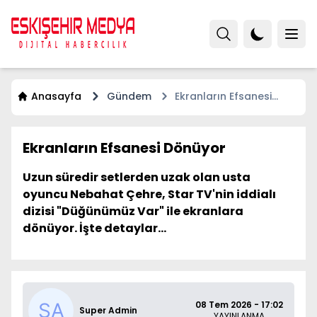
Anasayfa
Gündem
Ekranların Efsanesi
Dönüyor
Ekranların Efsanesi Dönüyor
Uzun süredir setlerden uzak olan usta
oyuncu Nebahat Çehre, Star TV'nin iddialı
dizisi "Düğünümüz Var" ile ekranlara
dönüyor. İşte detaylar...
08 Tem 2026 - 17:02
Super Admin
YAYINLANMA