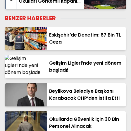
Okulları Görkemli kapanış
yaptı
BENZER HABERLER
Eskişehir’de Denetim: 67 Bin TL
Ceza
Gelişim Ligleri’nde yeni dönem
başladı!
Beylikova Belediye Başkanı
Karabacak CHP’den İstifa Etti
Okullarda Güvenlik İçin 30 Bin
Personel Alınacak