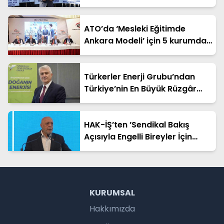
zedeleniyor”
ATO’da ‘Mesleki Eğitimde
Ankara Modeli’ için 5 kurumdan
güç birliği
Türkerler Enerji Grubu’ndan
Türkiye’nin En Büyük Rüzgâr
Yatırımı: Sivas’ta 500 MW YEKA
RES 2025 Projesi
HAK-İŞ’ten ’Sendikal Bakış
Açısıyla Engelli Bireyler İçin
Güçlü Bir Gelecek Çalıştayı’
KURUMSAL
Hakkımızda