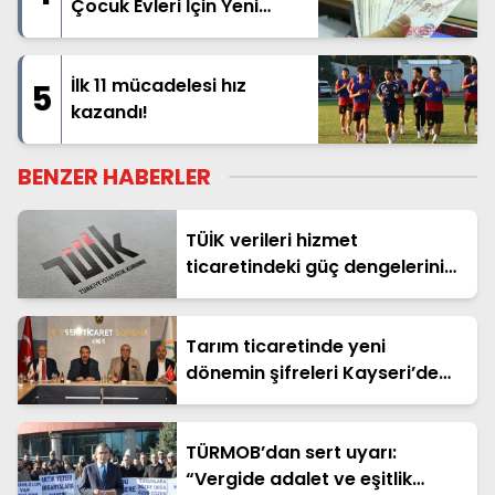
Çocuk Evleri İçin Yeni
Tarife Belli Oldu
İlk 11 mücadelesi hız
5
kazandı!
BENZER HABERLER
TÜİK verileri hizmet
ticaretindeki güç dengelerini
ortaya koydu
Tarım ticaretinde yeni
dönemin şifreleri Kayseri’de
belirlendi
TÜRMOB’dan sert uyarı:
“Vergide adalet ve eşitlik