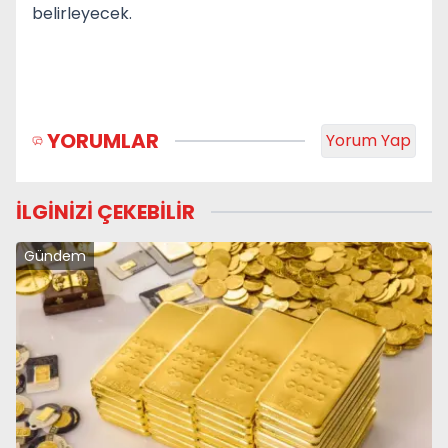
belirleyecek.
YORUMLAR
Yorum Yap
İLGİNİZİ ÇEKEBİLİR
Gündem