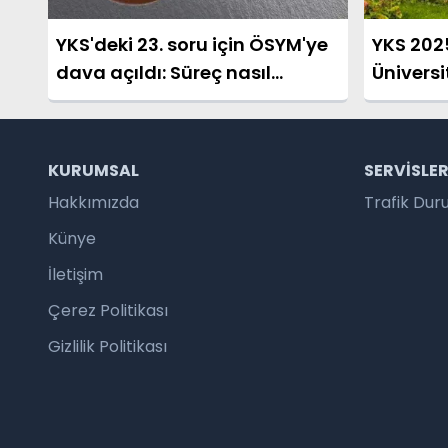
YKS'deki 23. soru için ÖSYM'ye
YKS 202
dava açıldı: Süreç nasıl
Üniversi
işleyecek?
KURUMSAL
SERVISLE
Hakkımızda
Trafik Du
Künye
İletişim
Çerez Politikası
Gizlilik Politikası