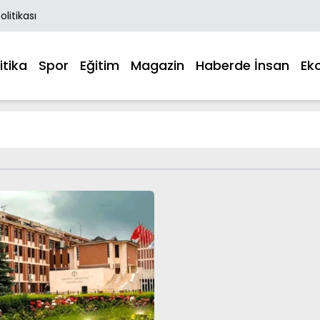
Politikası
itika
Spor
Eğitim
Magazin
Haberde İnsan
Ek