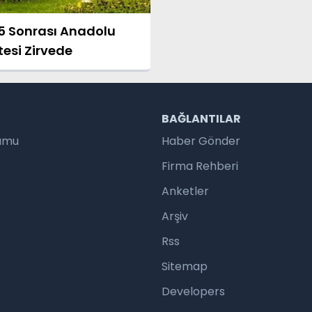
5 Sonrası Anadolu
tesi Zirvede
R
BAĞLANTILAR
rumu
Haber Gönder
Firma Rehberi
Anketler
Arşiv
Rss
Sitemap
Developers