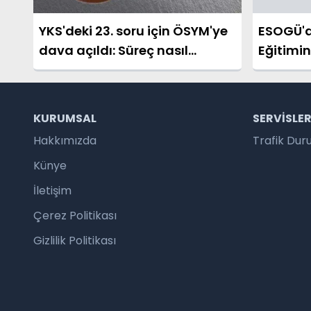
YKS'deki 23. soru için ÖSYM'ye
ESOGÜ'd
dava açıldı: Süreç nasıl
Eğitimi
işleyecek?
Sınavlar
KURUMSAL
SERVISLE
Hakkımızda
Trafik Du
Künye
İletişim
Çerez Politikası
Gizlilik Politikası