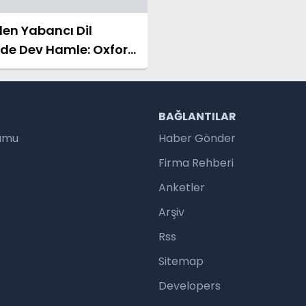
en Yabancı Dil
nde Dev Hamle: Oxford
ı Artık Eskişehir'de!
R
BAĞLANTILAR
rumu
Haber Gönder
Firma Rehberi
Anketler
Arşiv
Rss
Sitemap
Developers