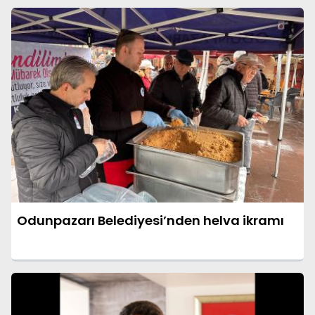
Odunpazarı Belediyesi’nden helva ikramı