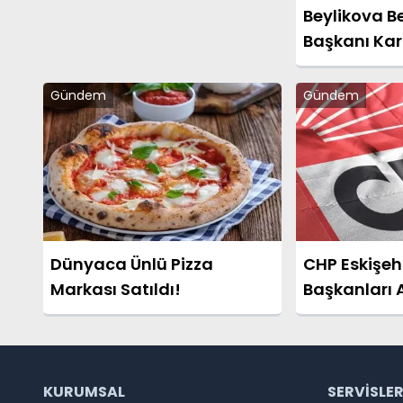
Beylikova B
Başkanı Ka
CHP’den İsti
Gündem
Gündem
Dünyaca Ünlü Pizza
CHP Eskişehi
Markası Satıldı!
Başkanları 
KURUMSAL
SERVISLE