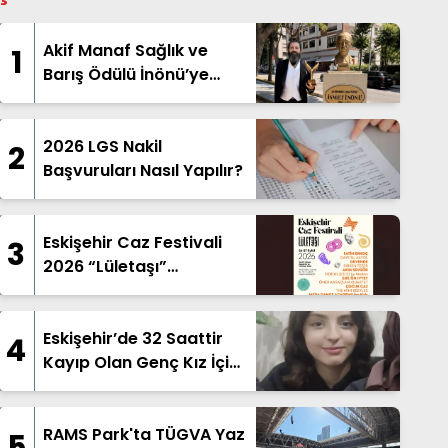
Akif Manaf Sağlık ve
1
Barış Ödülü İnönü’ye
İthaf Edildi
2026 LGS Nakil
2
Başvuruları Nasıl Yapılır?
Eskişehir Caz Festivali
3
2026 “Lületaşı”
Temasıyla Geliyor
Eskişehir’de 32 Saattir
4
Kayıp Olan Genç Kız İçin
Arama Çalışması
RAMS Park'ta TÜGVA Yaz
5