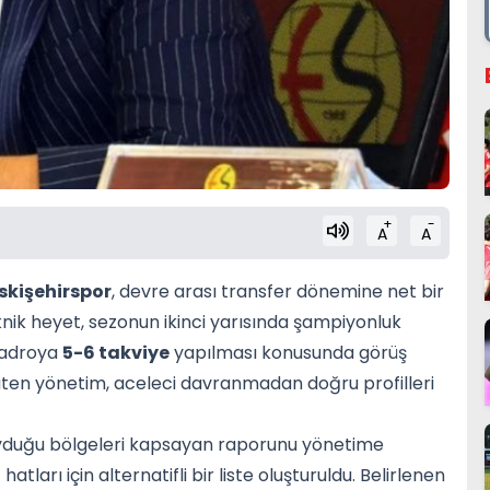
+
-
A
A
skişehirspor
, devre arası transfer dönemine net bir
eknik heyet, sezonun ikinci yarısında şampiyonluk
 kadroya
5-6 takviye
yapılması konusunda görüş
yürüten yönetim, aceleci davranmadan doğru profilleri
duyduğu bölgeleri kapsayan raporunu yönetime
ları için alternatifli bir liste oluşturuldu. Belirlenen