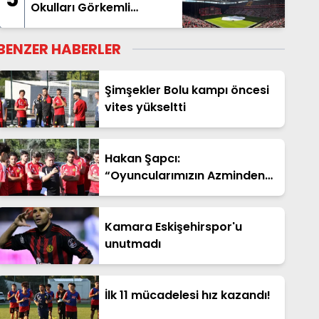
Okulları Görkemli
kapanış yaptı
BENZER HABERLER
Şimşekler Bolu kampı öncesi
vites yükseltti
Hakan Şapcı:
“Oyuncularımızın Azminden
Memnunum”
Kamara Eskişehirspor'u
unutmadı
İlk 11 mücadelesi hız kazandı!