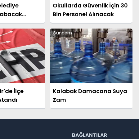
elediye
Okullarda Güvenlik İçin 30
rabacak
Bin Personel Alınacak
fa Etti
Gündem
r’de İlçe
Kalabak Damacana Suya
Atandı
Zam
R
BAĞLANTILAR