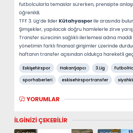
futbolcularla temaslar sürerken, prensipte anla
öğrenildi.
TFF 3. Lig’de lider
Kütahyaspor
ile arasında bulu
Şimşekler, yapılacak doğru hamlelerle zirve yarı
Transfer sürecinin sağlıklı ilerlemesi adına mad
yönetimin farklı finansal girişimler üzerinde durd
haftanın transfer açısından oldukça hareketli ge
Eskişehirspor
HakanŞapcı
3.Lig
FutbolHa
sporhaberleri
eskisehirsportransfer
siyahki
YORUMLAR
İLGİNİZİ ÇEKEBİLİR