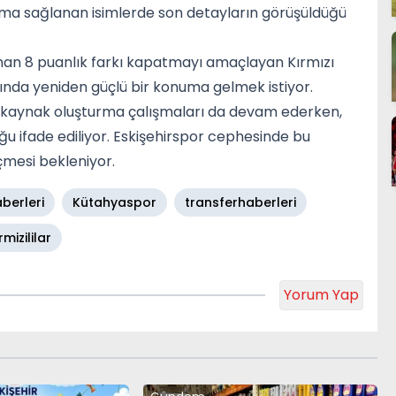
şma sağlanan isimlerde son detayların görüşüldüğü
nan 8 puanlık farkı kapatmayı amaçlayan Kırmızı
şında yeniden güçlü bir konuma gelmek istiyor.
di kaynak oluşturma çalışmaları da devam ederken,
uğu ifade ediliyor. Eskişehirspor cephesinde bu
çmesi bekleniyor.
berleri
Kütahyaspor
transferhaberleri
rmizililar
Yorum Yap