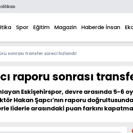
Politikası
itika
Spor
Eğitim
Magazin
Haberde İnsan
Ek
ru sonrası transfer süreci hızlandı!
ı raporu sonrası transfe
amamlayan Eskişehirspor, devre arasında 5-6 
rektör Hakan Şapcı’nın raporu doğrultusund
erle liderle arasındaki puan farkını kapatm