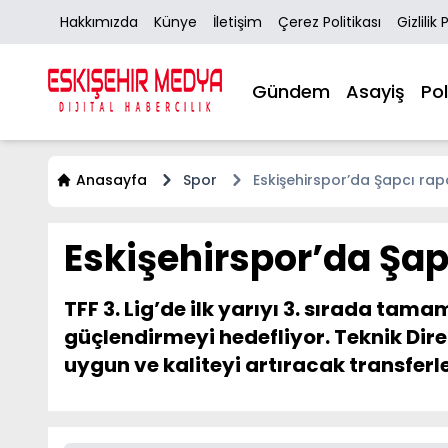
Hakkımızda
Künye
İletişim
Çerez Politikası
Gizlilik 
Gündem
Asayiş
Pol
Anasayfa
Spor
Eskişehirspor’da Şapcı rapo
Eskişehirspor’da Şapc
TFF 3. Lig’de ilk yarıyı 3. sırada t
güçlendirmeyi hedefliyor. Teknik Di
uygun ve kaliteyi artıracak transferl