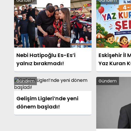
Gündem
Gündem
Nebi Hatipoğlu Es-Es’i
Eskişehir İl
yalnız bırakmadı!
Yaz Kuran K
Gündem
Gündem
Gelişim Ligleri’nde yeni
dönem başladı!