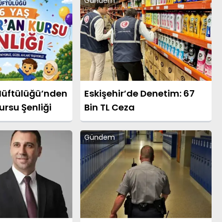
Gündem
 Müftülüğü’nden
Eskişehir’de Denetim: 67
ursu Şenliği
Bin TL Ceza
Gündem