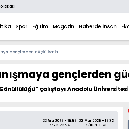
Politikası
itika
Spor
Eğitim
Magazin
Haberde İnsan
Ek
şmaya gençlerden güçlü katkı
yanışmaya gençlerden gü
Gönüllülüğü” çalıştayı Anadolu Üniversitesi’
22 Ara 2025 - 15:55
23 Mar 2026 - 15:32
YAYINLANMA
GÜNCELLEME