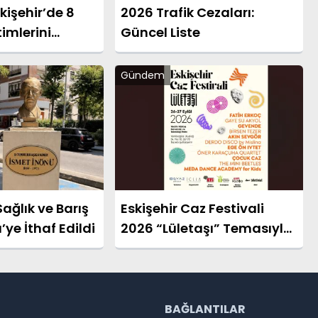
skişehir’de 8
2026 Trafik Cezaları:
imlerini
Güncel Liste
Gündem
ağlık ve Barış
Eskişehir Caz Festivali
ye İthaf Edildi
2026 “Lületaşı” Temasıyla
Geliyor
R
BAĞLANTILAR