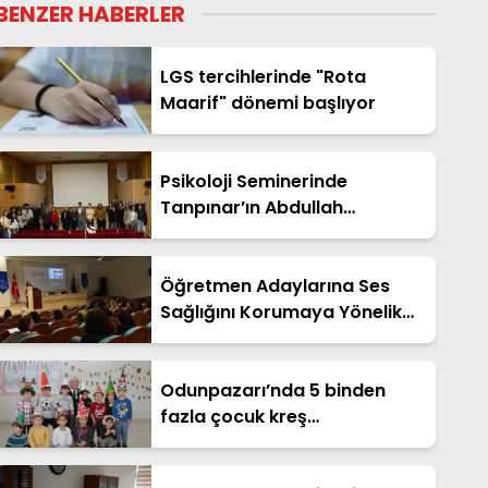
BENZER HABERLER
LGS tercihlerinde "Rota
Maarif" dönemi başlıyor
Psikoloji Seminerinde
Tanpınar’ın Abdullah
Efendi’nin Rüyaları Konuşuldu
Öğretmen Adaylarına Ses
Sağlığını Korumaya Yönelik
Eğitim Verildi
Odunpazarı’nda 5 binden
fazla çocuk kreş
hizmetlerinden yararlandı