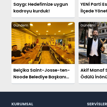
Saygı: Hedefimize uygun
YENİ Parti E
kadroyu kurduk!
İlçede Yönet
Açıkladı
Gündem
Gündem
Belçika Saint-Josse-ten-
Akif Manaf S
Noode Belediye Başkanı
Ödülü İnönü’
Emir Kır MÜSİAD Eskişehir’i
Ziyaret Etti
KURUMSAL
SERVISLE