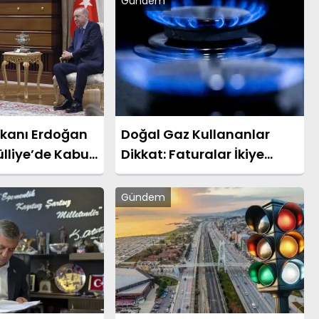
Gündem
kanı Erdoğan
Doğal Gaz Kullananlar
ülliye’de Kabul
Dikkat: Faturalar İkiye
Katlanabilir!
Gündem