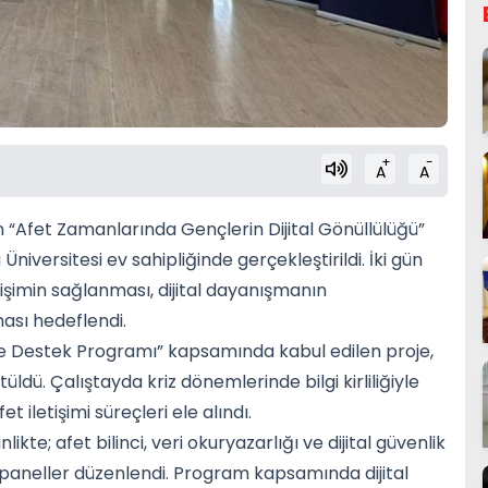
+
-
A
A
 “Afet Zamanlarında Gençlerin Dijital Gönüllülüğü”
iversitesi ev sahipliğinde gerçekleştirildi. İki gün
işimin sağlanması, dijital dayanışmanın
ması hedeflendi.
oje Destek Programı” kapsamında kabul edilen proje,
ldü. Çalıştayda kriz dönemlerinde bilgi kirliliğiyle
t iletişimi süreçleri ele alındı.
likte; afet bilinci, veri okuryazarlığı ve dijital güvenlik
paneller düzenlendi. Program kapsamında dijital