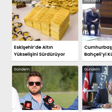
Gündem
Gündem
Eskişehir’de Altın
Cumhurbaş
Yükselişini Sürdürüyor
Bahçeli’yi K
Etti
Gündem
Gündem