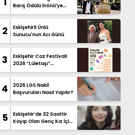
1
Barış Ödülü İnönü’ye
İthaf Edildi
Eskişehirli Ünlü
2
Sunucu'nun Acı Günü
Eskişehir Caz Festivali
3
2026 “Lületaşı”
Temasıyla Geliyor
2026 LGS Nakil
4
Başvuruları Nasıl Yapılır?
Eskişehir’de 32 Saattir
5
Kayıp Olan Genç Kız İçin
Arama Çalışması