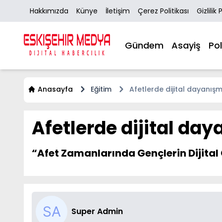
Hakkımızda
Künye
İletişim
Çerez Politikası
Gizlilik 
Gündem
Asayiş
Pol
Anasayfa
Eğitim
Afetlerde dijital dayanı
Afetlerde dijital da
“Afet Zamanlarında Gençlerin Dijital 
Super Admin